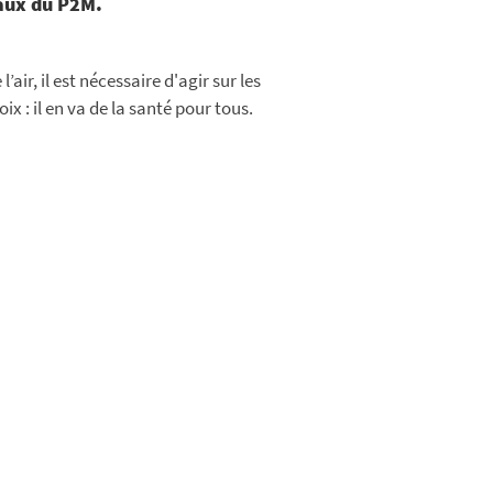
daux du P2M.
air, il est nécessaire d'agir sur les
x : il en va de la santé pour tous.