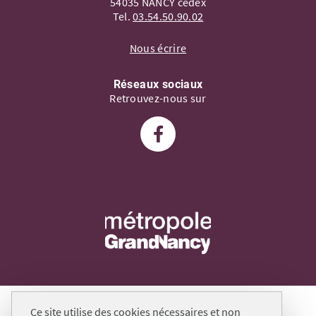
54035 NANCY cedex
Tel.
03.54.50.90.02
Nous écrire
Réseaux sociaux
Retrouvez-nous sur
Suivez-nous sur Facebook
Plan du site
Ce site utilise des cookies nécessaires et non