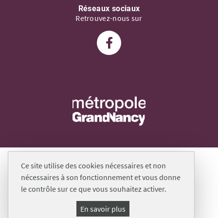
Réseaux sociaux
Retrouvez-nous sur
Suivez-nous sur Facebook
Plan du site
Ce site utilise des cookies nécessaires et non
Mentions légales
nécessaires à son fonctionnement et vous donne
le contrôle sur ce que vous souhaitez activer.
Politique de gestion des cookies et traceurs
Accessibilité : non conforme
En savoir plus
Gestion cookies et services